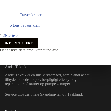
Traverskraner
5 tons traværs kran
1
2
Næste
INDLÆS FLERE
Der er ikke flere produkter at indlæse
Andst Teknik
Andst Teknik er en lille virksomhed, som blandt andet
tilbyder smedearbejde, lovpligtigt eftersyn og
reparationer på kraner og pumpeløsninger.
Service tilbydes i hele Skandinavien og Tyskland.