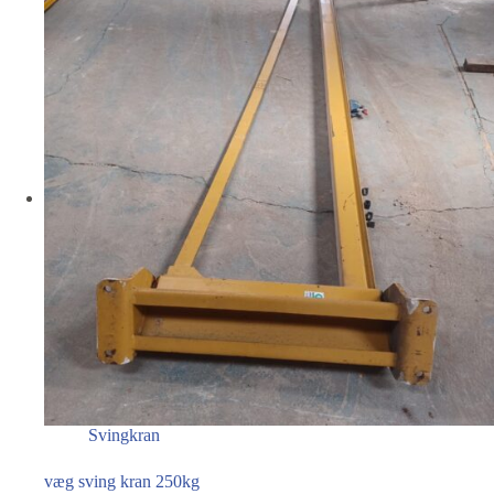
Svingkran
væg sving kran 250kg