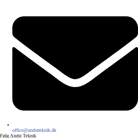
office@andstteknik.dk
Følg Andst Teknik