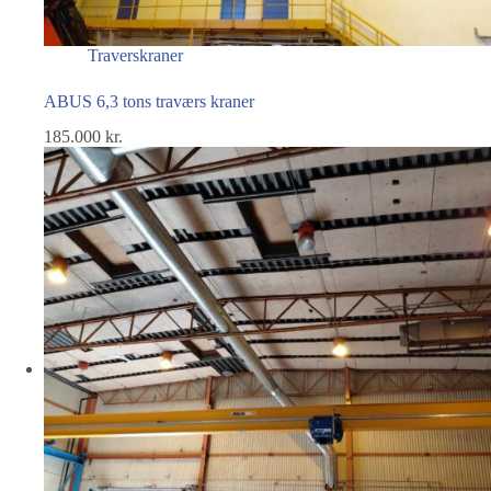
Traverskraner
ABUS 6,3 tons traværs kraner
185.000
kr.