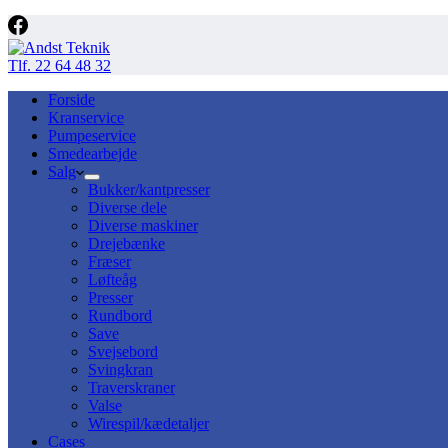
Tlf. 22 64 48 32
Forside
Kranservice
Pumpeservice
Smedearbejde
Salg
Bukker/kantpresser
Diverse dele
Diverse maskiner
Drejebænke
Fræser
Løfteåg
Presser
Rundbord
Save
Svejsebord
Svingkran
Traverskraner
Valse
Wirespil/kædetaljer
Cases