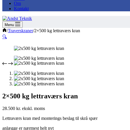
Om
Kontakt
Menu
Forside
/
Traverskraner
/
2×500 kg lettraværs kran
🔍
2×500 kg lettraværs kran
28.500
kr.
Lettraværs kran med monterings beslag til skrå spær
anlægge er nærmest helt nyt