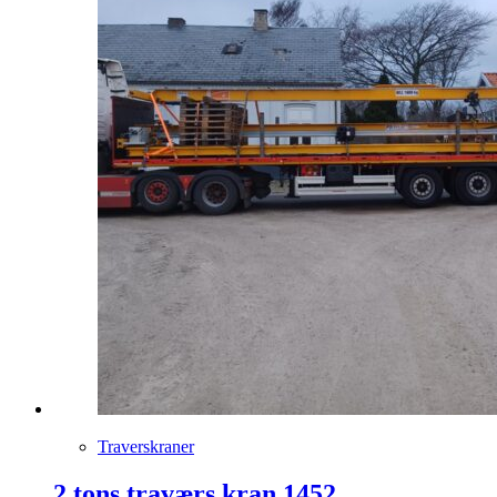
Traverskraner
2 tons traværs kran 1452