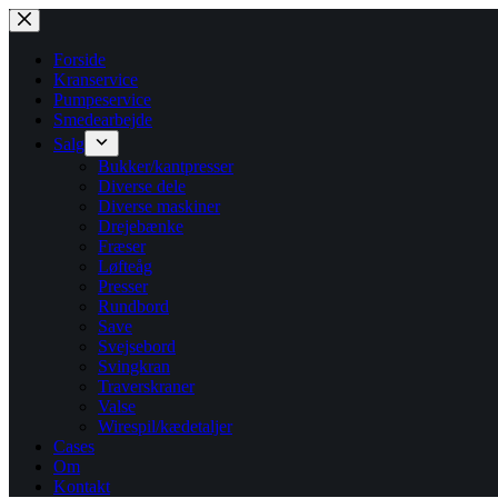
Fortsæt
til
indhold
Forside
Kranservice
Pumpeservice
Smedearbejde
Salg
Bukker/kantpresser
Diverse dele
Diverse maskiner
Drejebænke
Fræser
Løfteåg
Presser
Rundbord
Save
Svejsebord
Svingkran
Traverskraner
Valse
Wirespil/kædetaljer
Cases
Om
Kontakt