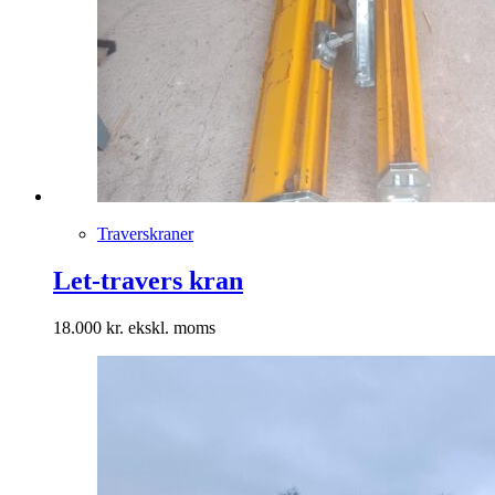
Traverskraner
Let-travers kran
18.000
kr.