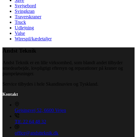
Save
Svejsebord
Svingkran
Traverskraner
Truck
Udlejning
Valse
Wirespil/kædetaljer
Andst Teknik
Andst Teknik er en lille virksomhed, som blandt andet tilbyder
smedearbejde, lovpligtigt eftersyn og reparationer på kraner og
pumpeløsninger.
Service tilbydes i hele Skandinavien og Tyskland.
Kontakt
Gejsingvej 52, 6600 Vejen
Tlf. 22 64 48 32
office@andstteknik.dk