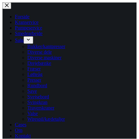
Fortsæt
til
indhold
Forside
Kranservice
Pumpeservice
Smedearbejde
Salg
Bukker/kantpresser
Diverse dele
Diverse maskiner
Drejebænke
Fræser
Løfteåg
Presser
Rundbord
Save
Svejsebord
Svingkran
Traverskraner
Valse
Wirespil/kædetaljer
Cases
Om
Kontakt