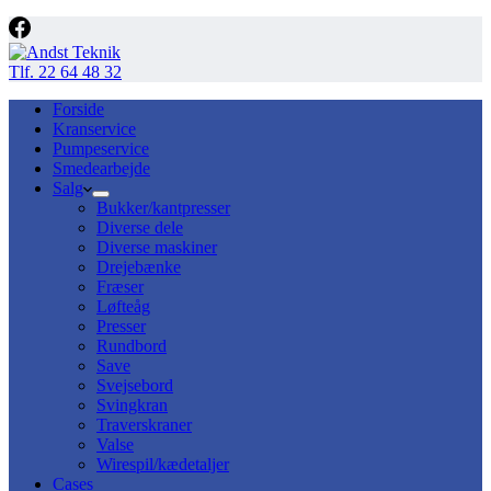
Tlf. 22 64 48 32
Forside
Kranservice
Pumpeservice
Smedearbejde
Salg
Bukker/kantpresser
Diverse dele
Diverse maskiner
Drejebænke
Fræser
Løfteåg
Presser
Rundbord
Save
Svejsebord
Svingkran
Traverskraner
Valse
Wirespil/kædetaljer
Cases