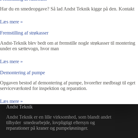
Har du en smedeopgave? Så lad Andst Teknik kigge på den. Kontakt
Læs mere »
Fremstilling af strøkasser
Andst-Teknik blev bedt om at fremstille nogle strøkasser til montering
under en sættevogn, hvor man
Læs mere »
Demontering af pumpe
Opgaven bestod af demontering af pumpe, hvorefter medbragt til eget
serviceværksted for inspektion og reparation.
Læs mere »
Andst Teknik
Andst Teknik er en lille virksomhed, som blandt andet
tilbyder smedearbejde, lovpligtigt eftersyn og
reparationer på kraner og pumpeløsninger.