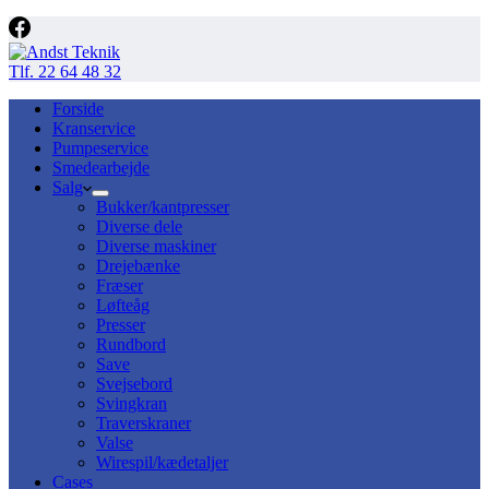
Tlf. 22 64 48 32
Forside
Kranservice
Pumpeservice
Smedearbejde
Salg
Bukker/kantpresser
Diverse dele
Diverse maskiner
Drejebænke
Fræser
Løfteåg
Presser
Rundbord
Save
Svejsebord
Svingkran
Traverskraner
Valse
Wirespil/kædetaljer
Cases