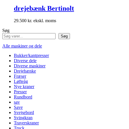
drejebænk Bertinolt
29.500
kr.
Søg
Søg
Alle maskiner og dele
Bukker/kantpresser
Diverse dele
Diverse maskiner
Drejebænke
Fræser
Løfteåg
Nye kraner
Presser
Rundbord
sav
Save
Svejsebord
Svingkran
Traverskraner
Truck