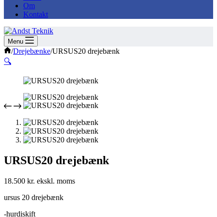
Om
Kontakt
Menu
Forside
/
Drejebænke
/
URSUS20 drejebænk
🔍
URSUS20 drejebænk
18.500
kr.
ursus 20 drejebænk
-hurdiskift