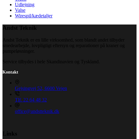
Udlejning
Valse
Wirespil/kædetaljer
Andst Teknik
Andst Teknik er en lille virksomhed, som blandt andet tilbyder
smedearbejde, lovpligtigt eftersyn og reparationer på kraner og
pumpeløsninger.
Service tilbydes i hele Skandinavien og Tyskland.
Kontakt
Gejsingvej 52, 6600 Vejen
Tlf. 22 64 48 32
office@andstteknik.dk
Links