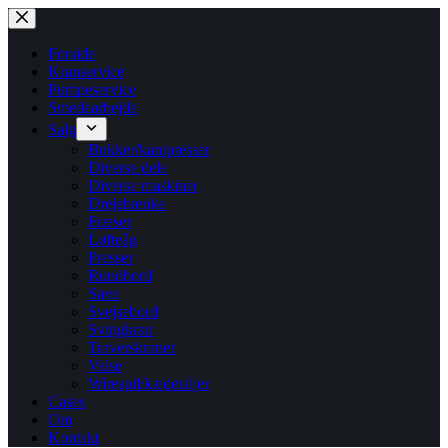
Fortsæt
til
indhold
Forside
Kranservice
Pumpeservice
Smedearbejde
Salg
Bukker/kantpresser
Diverse dele
Diverse maskiner
Drejebænke
Fræser
Løfteåg
Presser
Rundbord
Save
Svejsebord
Svingkran
Traverskraner
Valse
Wirespil/kædetaljer
Cases
Om
Kontakt