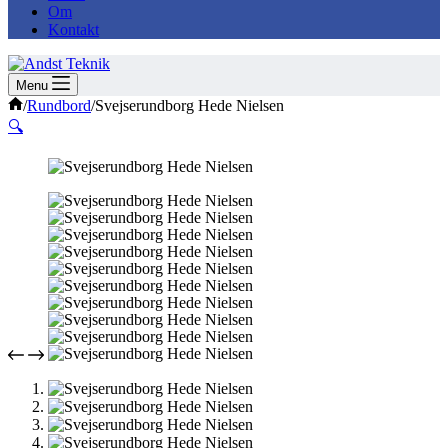
Om
Kontakt
Menu
Forside
/
Rundbord
/
Svejserundborg Hede Nielsen
🔍