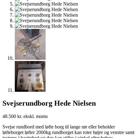
Svejserundborg Hede Nielsen
48.500
kr.
Svejse rundbord med løfte borg til lange rør eller beholder
løfteborget løfter 2000kg rundborget kan roter højre og venstre samt
justeres i hastighed og den kan stilles i vinkel efter behov