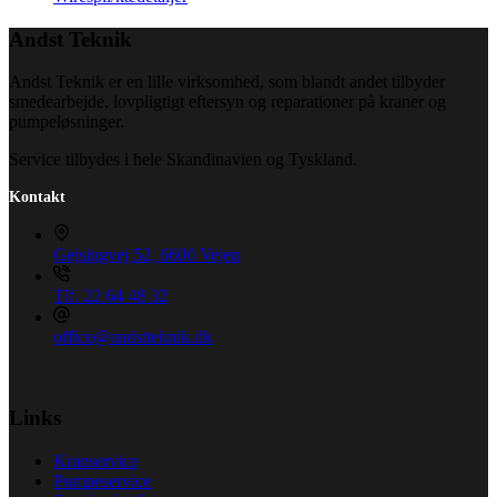
Andst Teknik
Andst Teknik er en lille virksomhed, som blandt andet tilbyder
smedearbejde, lovpligtigt eftersyn og reparationer på kraner og
pumpeløsninger.
Service tilbydes i hele Skandinavien og Tyskland.
Kontakt
Gejsingvej 52, 6600 Vejen
Tlf. 22 64 48 32
office@andstteknik.dk
Links
Kranservice
Pumpeservice