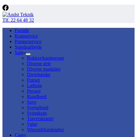
Tlf. 22 64 48 32
Forside
Kranservice
Pumpeservice
Smedearbejde
Salg
Bukker/kantpresser
Diverse dele
Diverse maskiner
Drejebænke
Fræser
Løfteåg
Presser
Rundbord
Save
Svejsebord
Svingkran
Traverskraner
Valse
Wirespil/kædetaljer
Cases