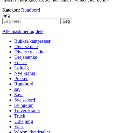
Kategori:
Rundbord
Søg
Søg
Alle maskiner og dele
Bukker/kantpresser
Diverse dele
Diverse maskiner
Drejebænke
Fræser
Løfteåg
Nye kraner
Presser
Rundbord
sav
Save
Svejsebord
Svingkran
Traverskraner
Truck
Udlejning
Valse
Wirespil/kædetaljer