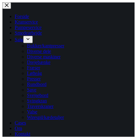
Fortsæt
til
indhold
Forside
Kranservice
Pumpeservice
Smedearbejde
Salg
Bukker/kantpresser
Diverse dele
Diverse maskiner
Drejebænke
Fræser
Løfteåg
Presser
Rundbord
Save
Svejsebord
Svingkran
Traverskraner
Valse
Wirespil/kædetaljer
Cases
Om
Kontakt