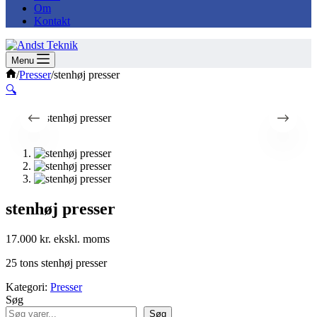
Om
Kontakt
Menu
Forside
/
Presser
/
stenhøj presser
🔍
stenhøj presser
17.000
kr.
25 tons stenhøj presser
Kategori:
Presser
Søg
Søg