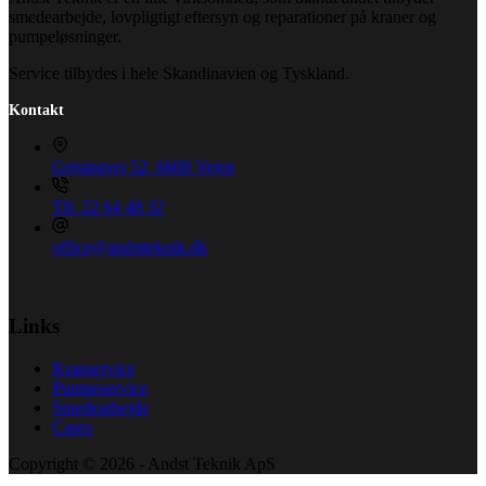
smedearbejde, lovpligtigt eftersyn og reparationer på kraner og
pumpeløsninger.
Service tilbydes i hele Skandinavien og Tyskland.
Kontakt
Gejsingvej 52, 6600 Vejen
Tlf. 22 64 48 32
office@andstteknik.dk
Links
Kranservice
Pumpeservice
Smedearbejde
Cases
Copyright © 2026 - Andst Teknik ApS