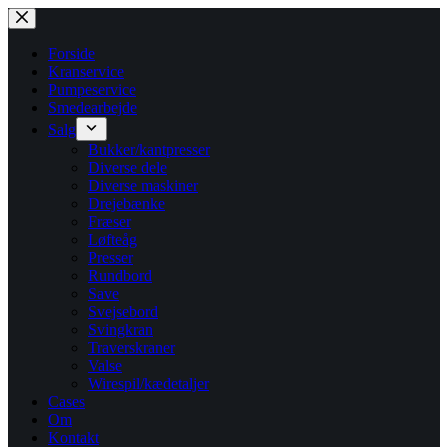
Fortsæt
til
indhold
Forside
Kranservice
Pumpeservice
Smedearbejde
Salg
Bukker/kantpresser
Diverse dele
Diverse maskiner
Drejebænke
Fræser
Løfteåg
Presser
Rundbord
Save
Svejsebord
Svingkran
Traverskraner
Valse
Wirespil/kædetaljer
Cases
Om
Kontakt