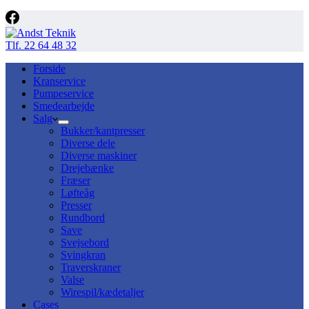
Tlf. 22 64 48 32
Forside
Kranservice
Pumpeservice
Smedearbejde
Salg
Bukker/kantpresser
Diverse dele
Diverse maskiner
Drejebænke
Fræser
Løfteåg
Presser
Rundbord
Save
Svejsebord
Svingkran
Traverskraner
Valse
Wirespil/kædetaljer
Cases