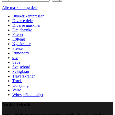
Alle maskiner og dele
Bukker/kantpresser
Diverse dele
Diverse maskiner
Drejebænke
Fræser
Løfteåg
Nye kraner
Presser
Rundbord
sav
Save
Svejsebord
Svingkran
Traverskraner
Truck
Udlejning
Valse
Wirespil/kædetaljer
Andst Teknik
Andst Teknik er en lille virksomhed, som blandt andet tilbyder