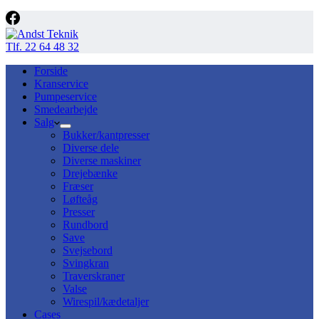
Tlf. 22 64 48 32
Forside
Kranservice
Pumpeservice
Smedearbejde
Salg
Bukker/kantpresser
Diverse dele
Diverse maskiner
Drejebænke
Fræser
Løfteåg
Presser
Rundbord
Save
Svejsebord
Svingkran
Traverskraner
Valse
Wirespil/kædetaljer
Cases