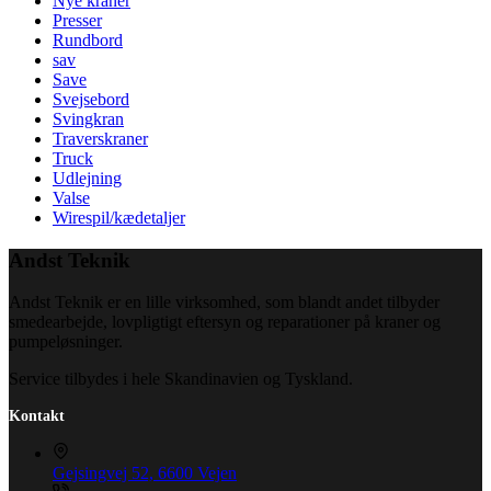
Nye kraner
Presser
Rundbord
sav
Save
Svejsebord
Svingkran
Traverskraner
Truck
Udlejning
Valse
Wirespil/kædetaljer
Andst Teknik
Andst Teknik er en lille virksomhed, som blandt andet tilbyder
smedearbejde, lovpligtigt eftersyn og reparationer på kraner og
pumpeløsninger.
Service tilbydes i hele Skandinavien og Tyskland.
Kontakt
Gejsingvej 52, 6600 Vejen