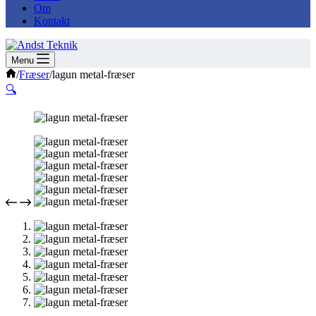
Om
Kontakt
Menu
Forside
/
Fræser
/
lagun metal-fræser
🔍