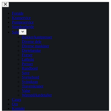
Fortsæt
til
indhold
Forside
Kranservice
Pumpeservice
Smedearbejde
Salg
Bukker/kantpresser
Diverse dele
Diverse maskiner
Drejebænke
Fræser
Løfteåg
Presser
Rundbord
Save
Svejsebord
Svingkran
Traverskraner
Valse
Wirespil/kædetaljer
Cases
Om
Kontakt