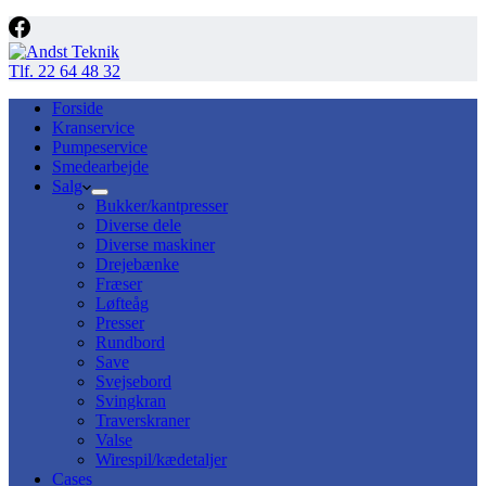
Tlf. 22 64 48 32
Forside
Kranservice
Pumpeservice
Smedearbejde
Salg
Bukker/kantpresser
Diverse dele
Diverse maskiner
Drejebænke
Fræser
Løfteåg
Presser
Rundbord
Save
Svejsebord
Svingkran
Traverskraner
Valse
Wirespil/kædetaljer
Cases