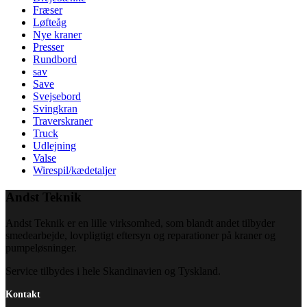
Fræser
Løfteåg
Nye kraner
Presser
Rundbord
sav
Save
Svejsebord
Svingkran
Traverskraner
Truck
Udlejning
Valse
Wirespil/kædetaljer
Andst Teknik
Andst Teknik er en lille virksomhed, som blandt andet tilbyder
smedearbejde, lovpligtigt eftersyn og reparationer på kraner og
pumpeløsninger.
Service tilbydes i hele Skandinavien og Tyskland.
Kontakt