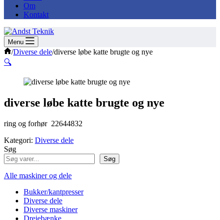
Om
Kontakt
Menu
Forside
/
Diverse dele
/
diverse løbe katte brugte og nye
🔍
diverse løbe katte brugte og nye
ring og forhør 22644832
Kategori:
Diverse dele
Søg
Søg
Alle maskiner og dele
Bukker/kantpresser
Diverse dele
Diverse maskiner
Drejebænke