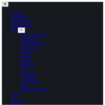
Fortsæt
til
indhold
Forside
Kranservice
Pumpeservice
Smedearbejde
Salg
Bukker/kantpresser
Diverse dele
Diverse maskiner
Drejebænke
Fræser
Løfteåg
Presser
Rundbord
Save
Svejsebord
Svingkran
Traverskraner
Valse
Wirespil/kædetaljer
Cases
Om
Kontakt