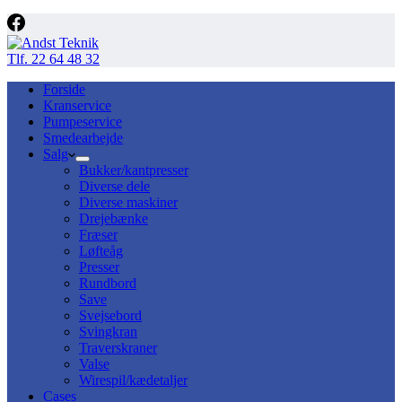
Tlf. 22 64 48 32
Forside
Kranservice
Pumpeservice
Smedearbejde
Salg
Bukker/kantpresser
Diverse dele
Diverse maskiner
Drejebænke
Fræser
Løfteåg
Presser
Rundbord
Save
Svejsebord
Svingkran
Traverskraner
Valse
Wirespil/kædetaljer
Cases