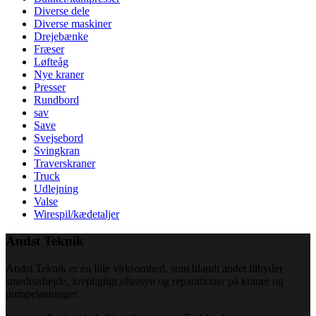
Diverse dele
Diverse maskiner
Drejebænke
Fræser
Løfteåg
Nye kraner
Presser
Rundbord
sav
Save
Svejsebord
Svingkran
Traverskraner
Truck
Udlejning
Valse
Wirespil/kædetaljer
Andst Teknik
Andst Teknik er en lille virksomhed, som blandt andet tilbyder
smedearbejde, lovpligtigt eftersyn og reparationer på kraner og
pumpeløsninger.