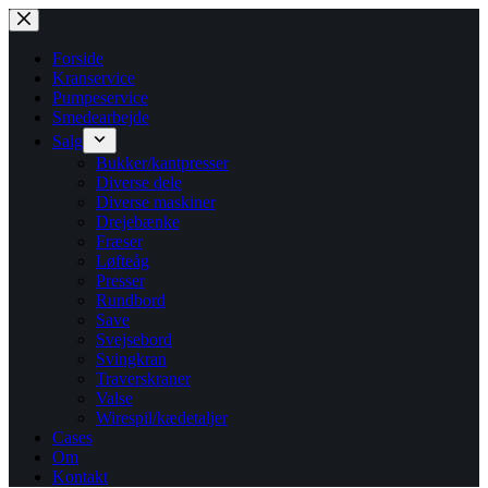
Fortsæt
til
indhold
Forside
Kranservice
Pumpeservice
Smedearbejde
Salg
Bukker/kantpresser
Diverse dele
Diverse maskiner
Drejebænke
Fræser
Løfteåg
Presser
Rundbord
Save
Svejsebord
Svingkran
Traverskraner
Valse
Wirespil/kædetaljer
Cases
Om
Kontakt